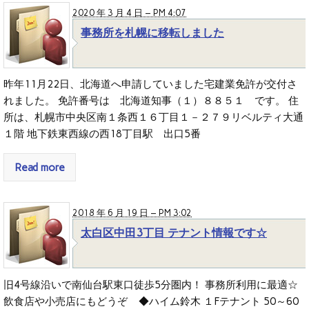
2020 年 3 月 4 日 – PM 4:07
事務所を札幌に移転しました
昨年11月22日、北海道へ申請していました宅建業免許が交付さ
れました。 免許番号は 北海道知事（１）８８５１ です。 住
所は、札幌市中央区南１条西１６丁目１－２７９リベルティ大通
１階 地下鉄東西線の西18丁目駅 出口5番
Read more
2018 年 6 月 19 日 – PM 3:02
太白区中田3丁目 テナント情報です☆
旧4号線沿いで南仙台駅東口徒歩5分圏内！ 事務所利用に最適☆
飲食店や小売店にもどうぞ ◆ハイム鈴木 １Fテナント 50～60